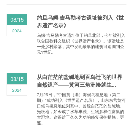
约旦乌姆·吉马勒考古遗址被列入《世
08/15
界遗产名录》
2024
乌姆·吉马勒考古遗址位于约旦北部，今年被列入
联合国教科文组织《世界遗产名录》。该遗址是
一处乡村聚落，其中发现最早的建筑可追溯到公
元1世纪。
从白茫茫的盐碱地到百鸟迁飞的世界
08/15
自然遗产——黄河三角洲绘就生...
2024
7月26日，“中国黄（渤）海候鸟栖息地（第二
期）”成功列入《世界遗产名录》，山东东营黄河
口候鸟栖息地位列其中。曾经白茫茫的盐碱地、
光板地，如今成了水草丰茂、生物多样性富集的
大湿地。这得益于久久为功的修复保护措施，更
遵...