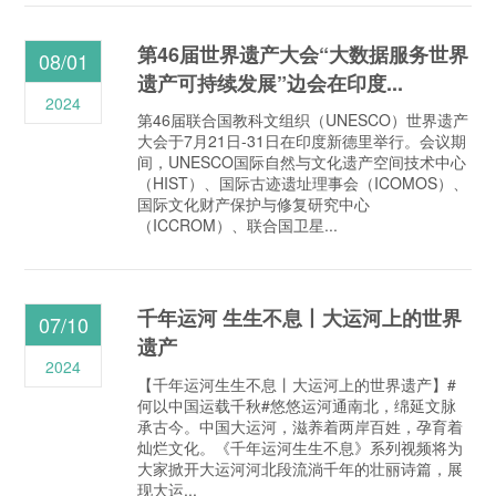
第46届世界遗产大会“大数据服务世界
08/01
遗产可持续发展”边会在印度...
2024
第46届联合国教科文组织（UNESCO）世界遗产
大会于7月21日-31日在印度新德里举行。会议期
间，UNESCO国际自然与文化遗产空间技术中心
（HIST）、国际古迹遗址理事会（ICOMOS）、
国际文化财产保护与修复研究中心
（ICCROM）、联合国卫星...
千年运河 生生不息丨大运河上的世界
07/10
遗产
2024
【千年运河生生不息丨大运河上的世界遗产】#
何以中国运载千秋#悠悠运河通南北，绵延文脉
承古今。中国大运河，滋养着两岸百姓，孕育着
灿烂文化。《千年运河生生不息》系列视频将为
大家掀开大运河河北段流淌千年的壮丽诗篇，展
现大运...