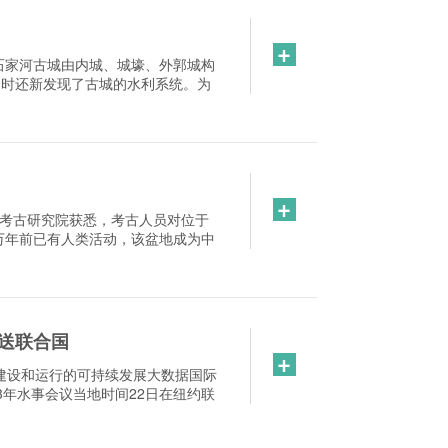
+
石家河古城由内城、城壕、外郭城构
同时还新发现了古城的水利系统。为
+
西省考古研究院获悉，考古人员对位于
万年前已有人类活动，该盆地成为中
送联合国
+
)建设和运行的可持续发展大数据国际
23年水事会议当地时间22日在纽约联