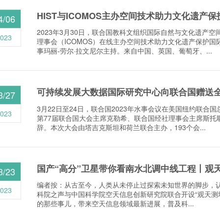
HIST与ICOMOS主办空间技术助力文化遗产
4/06
2023年3月30日，联合国教科文组织国际自然与文化遗产空
023
理事会（ICOMOS）在线主办空间技术助力文化遗产保护国际
事玛丽-劳尔·拉文尼尔主持。来自中国、英国、葡萄牙、...
可持续发展大数据国际研究中心向联合国赠送
3/27
3月22日至24日，联合国2023年水事会议在美国纽约联合
023
第77届联合国大会主席克勒希、联合国经社理事会主席斯托
辞。本次大会由塔吉克斯坦和荷兰联合主办，193个会...
国产“高分”卫星带你看南水北调中线工程丨观
3/23
编者按：从古至今，人类从未停止过探索未知世界的脚步，
023
科院之声与中国科学院空天信息创新研究院联合开设“观天测
的那些事儿，带来空天信息领域最新进展，普及科...