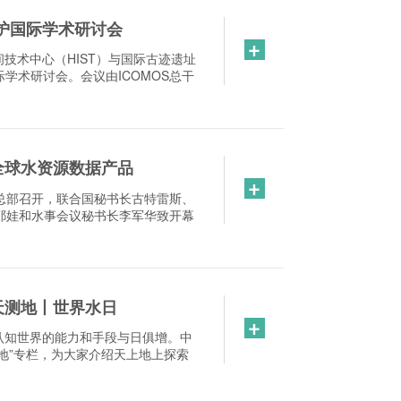
保护国际学术研讨会
+
间技术中心（HIST）与国际古迹遗址
学术研讨会。会议由ICOMOS总干
全球水资源数据产品
+
国总部召开，联合国秘书长古特雷斯、
耶娃和水事会议秘书长李军华致开幕
天测地丨世界水日
+
认知世界的能力和手段与日俱增。中
地”专栏，为大家介绍天上地上探索