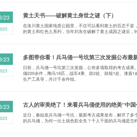
黄土天书——破解黄土身世之谜（下）
3/23
在洛川黄土国家地质公园里，不仅可以看到黄土的百态千姿
023
的黄土和红色土系列，当年刘东生破解了黄土成因之谜后，
多图带你看！兵马俑一号坑第三次发掘公布最
3/23
日前，兵马俑一号坑第三次发掘，公布多项取得的考古成果
023
俑220余件，陶马16匹，战车4乘、鼓2处、鼓槌1处、漆盾
生产工具等，共计千余件组。
古人的审美绝了！来看兵马俑使用的绝美“中国
3/23
近日，秦始皇兵马俑一号坑，最新考古成果发布，解开了多
023
的兵马俑，为何一出土就色彩全失？千人千面的兵马俑是怎