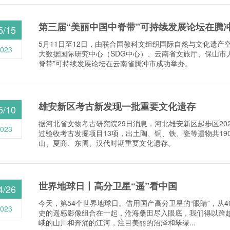
第三届“美丽中国中脊带”可持续发展论坛在腾
5/15
5月11日至12日，由联合国教科文组织国际自然与文化遗产空
023
大数据国际研究中心（SDG中心）、云南省文旅厅、保山市
脊带”可持续发展论坛在云南省腾冲市成功举办。
雄安新区考古新发现一批重要文化遗存
5/10
据河北省文物考古研究院29日消息，河北雄安新区起步区202
023
过验收考古发掘项目13项，出土陶、铜、铁、瓷等遗物共19
山、夏商、东周、汉代时期重要文化遗存。
世界地球日丨高分卫星“遥”看中国
4/26
今天，第54个世界地球日。借用国产高分卫星的“眼睛”，从4
023
史的遥感影像组合在一起，沧海桑田尽入眼底，我们得以跨
峨的山川和奔涌的江河，注目美丽的沼泽和翠绿...