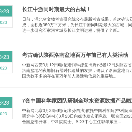
长江中游同时期最大的古城！
3/23
日前，湖北省文物考古研究院公布最新考古成果，首次确认
023
成，面积近350万平方米，为长江中游同时期最大的古城，
进一步研究石家河古城及长江文明进程，提供了全新...
考古确认陕西洛南盆地百万年前已有人类活动
3/23
中新网西安3月12日电(记者阿琳娜党田野)记者12日从陕
023
洛南盆地的夜塬旧石器时代遗址的发掘，确认了洛南盆地百
国为数不多的存在百万年前人类活动信息的重要地...
7套中国科学家团队研制全球水资源数据产品赠
3/23
中新网北京3月23日电(记者孙自法)依托中国科学院(中科院
023
研究中心(SDG中心)3月23日向媒体发布消息说，联合国20
合国总部开幕，中科院院士、SDG中心主任郭华东应...