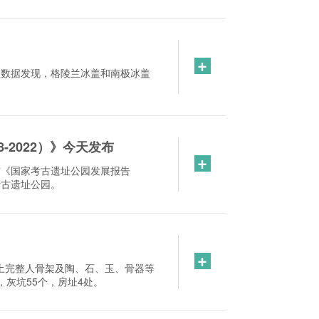
+
星数据发现，格陵兰冰盖和南极冰盖
-2022）》今天发布
+
布《国家考古遗址公园发展报告
考古遗址公园。
+
土完整人骨架及陶、石、玉、骨器等
，灰坑55个，房址4处。