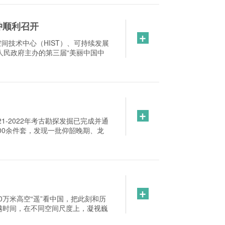
冲顺利召开
+
间技术中心（HIST）、可持续发展
人民政府主办的第三届“美丽中国中
+
1-2022年考古勘探发掘已完成并通
00余件套，发现一批仰韶晚期、龙
+
0万米高空“遥”看中国，把此刻和历
越时间，在不同空间尺度上，凝视巍