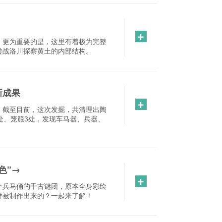
+
，更为重要的是，这里有着极为完整
转战洛川探察黄土的内部结构。
新成果
+
。截至目前，这次发掘，共清理出陶
1处、笼箙3处，发现车马器、兵器、
色”→
+
个兵马俑的千古谜团，原本全身彩绘
样被制作出来的？一起来了解！