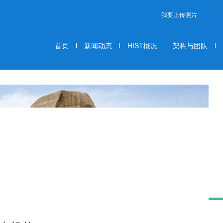
我要上传照片
首页
新闻动态
HIST概况
架构与团队