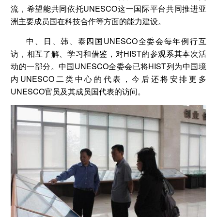
流，希望能共同依托UNESCO这一国际平台共同推进亚
洲主要成员国在科技合作等方面的能力建设。
中、日、韩、泰四国UNESCO全委会每年例行互
访，相互了解、学习和借鉴，对HIST的参观系其本次活
动的一部分。中国UNESCO全委会已将HIST列为中国境
内UNESCO二类中心的代表，今后还将安排更多
UNESCO官员及其成员国代表的访问。