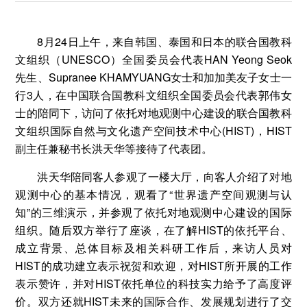
8月24日上午，来自韩国、泰国和日本的联合国教科
文组织（UNESCO）全国委员会代表HAN Yeong Seok
先生、Supranee KHAMYUANG女士和加加美友子女士一
行3人，在中国联合国教科文组织全国委员会代表郭伟女
士的陪同下，访问了依托对地观测中心建设的联合国教科
文组织国际自然与文化遗产空间技术中心(HIST)，HIST
副主任兼秘书长洪天华等接待了代表团。
洪天华陪同客人参观了一楼大厅，向客人介绍了对地
观测中心的基本情况，观看了“世界遗产空间观测与认
知”的三维演示，并参观了依托对地观测中心建设的国际
组织。随后双方举行了座谈，在了解HIST的依托平台、
成立背景、总体目标及相关科研工作后，来访人员对
HIST的成功建立表示祝贺和欢迎，对HIST所开展的工作
表示赞许，并对HIST依托单位的科技实力给予了高度评
价。双方还就HIST未来的国际合作、发展规划进行了交