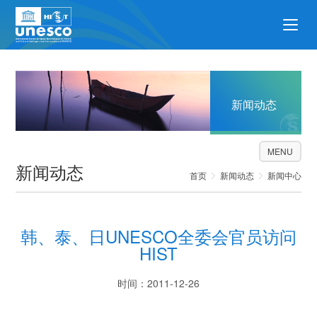
新闻动态
MENU
新闻动态
首页
新闻动态
新闻中心
韩、泰、日UNESCO全委会官员访问
HIST
时间：2011-12-26