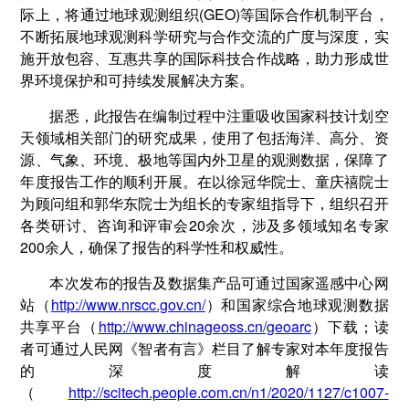
际上，将通过地球观测组织(GEO)等国际合作机制平台，
不断拓展地球观测科学研究与合作交流的广度与深度，实
施开放包容、互惠共享的国际科技合作战略，助力形成世
界环境保护和可持续发展解决方案。
据悉，此报告在编制过程中注重吸收国家科技计划空
天领域相关部门的研究成果，使用了包括海洋、高分、资
源、气象、环境、极地等国内外卫星的观测数据，保障了
年度报告工作的顺利开展。在以徐冠华院士、童庆禧院士
为顾问组和郭华东院士为组长的专家组指导下，组织召开
各类研讨、咨询和评审会20余次，涉及多领域知名专家
200余人，确保了报告的科学性和权威性。
本次发布的报告及数据集产品可通过国家遥感中心网
站（
http://www.nrscc.gov.cn/
）和国家综合地球观测数据
共享平台（
http://www.chinageoss.cn/geoarc
）下载；读
者可通过人民网《智者有言》栏目了解专家对本年度报告
的深度解读
（
http://scitech.people.com.cn/n1/2020/1127/c1007-