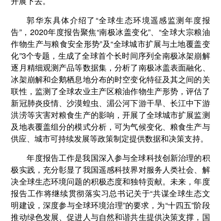
开展下去。
郭华东具体介绍了“全球生态环境遥感监测年度报
告”，2020年度报告聚焦“南极冰盖变化”、“全球大宗粮油
作物生产与粮食安全形势”及“全球城市扩展与土地覆盖变
化”3个专题，生成了全球首个长时间序列全南极冰架崩解
逐月精细观测产品等数据集，分析了南极冰盖表面融化、
冰架崩解和企鹅栖息地分布的时空变化特征及其之间的关
联性，监测了全球农业主产区粮油作物生产形势，评估了
新冠肺炎疫情、沙漠蝗虫、湄公河下游干旱、长江中下游
洪涝等灾害对粮食生产的影响，开展了全球城市扩展监测
及地表覆盖组分的模式分析，可为气候变化、粮食生产与
供应、城市可持续发展等政策制定提供数据和决策支持。
年度报告工作是我国深入参与全球科技创新治理的积
极实践，充分彰显了我国遥感科技界对服务人类社会、解
决全球生态环境问题的积极态度和独特贡献。未来，年度
报告工作将继续贯彻落实习总书记关于“共谋全球生态文
明建设，深度参与全球环境治理”的要求，为“十四五”阶段
推动绿色发展、促进人与自然和谐共生提供决策支撑，国