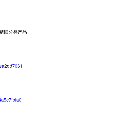
覆盖精细分类产品
c1ea2dd7061
4a5c7fbfa0