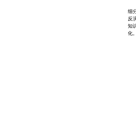
细
反
知
化