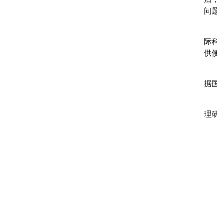
问
际
供
据
理