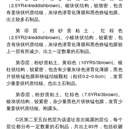
（2.5YR4/4reddishbrown)。棱块状结构，较致密，包含
有姜块状钙质结核，灰绿色潜育化薄膜和黑色铁锰包膜。
出土较多石制品。
第④层，粉砂质粘土。红棕色
（2.5YR2/4reddishbrown)。小棱块状结构，较紧密，包
含有块状钙质结核，灰绿色潜育化薄膜和黑色铁锰包膜较
上一层有所减少。出土一定数量的石制品。
第⑤层，粉砂质粘土。黄棕色（10YR5/3brown)。棱
柱状结构，较紧密，包含有少量灰绿色潜育化薄膜，黑色
片状铁锰包膜和铁锰结核颗粒（粒径0.2~0.5cm），发育
少量姜状钙质结核。也出土石制品。
第⑥层，粉炒质粘土。红棕色（7.5YR4/3brown)。
棱块状结构，较紧密，杂少量黑色片状铁锰包膜，发育少
量姜状钙质结核。刚露头。
C区第二至五自然层为该遗址首次揭露的层位，每个
层位都分布一定数量的石制品，共出土83件，包括砍砸