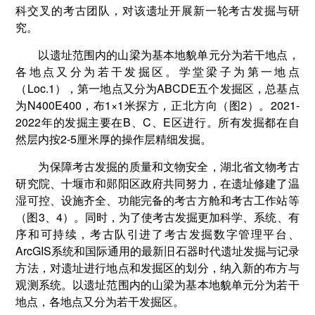
科交叉的考古团队，对该遗址开展新一轮考古发掘与研
究。
以遗址范围内的山梁为基本地貌单元分为若干地点，
各地点又分为若干发掘区。学堂梁子为第一地点
（Loc.1），第一地点又分为ABCDE五个发掘区，总基点
为N400E400，布1×1米探方，正北方向（图2）。2021-
2022年的发掘主要在B、C、E区进行。所有发掘都在自
然层内按2-5厘米厚的操作层精细发掘。
为保障考古发掘的质量和文物安全，湖北省文物考古
研究院、十堰市和郧阳区政府共同努力，在遗址修建了温
湿可控、设施齐全、功能完备的考古方舱和考古工作站等
（图3、4）。同时，为了使考古发掘更加科学、系统、有
序和可持续，考古队引进了考古发掘数字管理平台、
ArcGIS系统和国际通用的最新旧石器时代遗址发掘与记录
方法，对遗址进行地点和发掘区的划分，纳入新的布方与
观测系统。以遗址范围内的山梁为基本地貌单元分为若干
地点，各地点又分为若干发掘区。