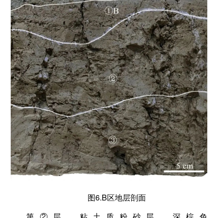
图6.B区地层剖面
第②层，粘土质粉砂层。深棕色