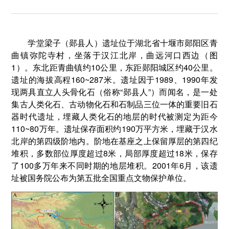
学堂梁子（郧县人）遗址位于湖北省十堰市郧阳区青
曲镇弥陀寺村，坐落于汉江北岸，曲远河口西边（图
1）。东北距青曲镇约10公里，东距郧阳城区约40公里。
遗址的海拔高程160~287米。遗址因于1989、1990年发
现两具直立人头骨化石（俗称“郧县人”）而闻名，是一处
集古人类化石、古动物化石和石制品三位一体的重要旧石
器时代遗址，埋藏人类化石的地层的时代被测定为距今
110~80万年。遗址保存面积约190万平方米，埋藏于汉水
北岸的第四级阶地内。阶地在基座之上保留厚层的第四纪
堆积，多数部位厚度超过8米，局部厚度超过18米，保存
了100多万年来不同时期的地层堆积。2001年6月，该遗
址被国务院公布为第五批全国重点文物保护单位。