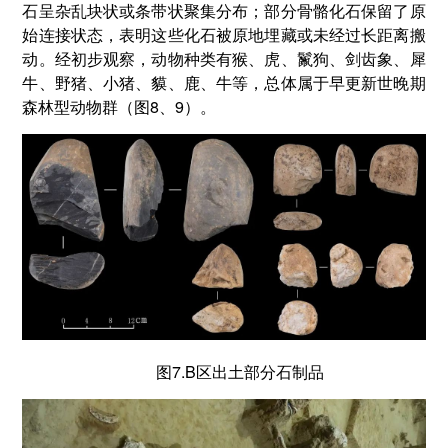
石呈杂乱块状或条带状聚集分布；部分骨骼化石保留了原
始连接状态，表明这些化石被原地埋藏或未经过长距离搬
动。经初步观察，动物种类有猴、虎、鬣狗、剑齿象、犀
牛、野猪、小猪、貘、鹿、牛等，总体属于早更新世晚期
森林型动物群（图8、9）。
图7.B区出土部分石制品