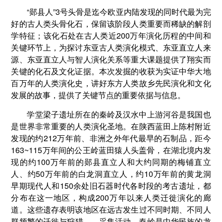
“郧县人”3号头骨是迄今欧亚内陆发现的同时代最为完
好的古人类头骨化石，保留该阶段人类重要而稀缺的解剖
学特征；该化石处在古人类近200万年演化历程的中间和
关键环节上，为探讨东亚古人类演化模式、东亚直立人来
源、东亚直立人与智人演化关系等重大课题提供了翔实而
关键的化石及文化证据。本次发掘的收获为实证中华大地
百万年的人类演化史，讲好东方人类故乡先民演化和文化
发展的故事，提供了关键节点的重要依据与信息。
学堂梁子遗址所在的秦岭及汉水中上游河谷是我国也
是世界非常重要的人类演化圣地。在陕西蓝田上陈村附近
发现的约212万年前、非洲之外年代最早的石制品，距今
163~115万年间的公王岭蓝田猿人头盖骨，在湖北境内发
现的约100万年前的郧县直立人和大约同期的梅铺直立
人、约50万年前的白龙洞直立人，约10万年前的黄龙洞
早期现代人和150余处旧石器时代各时段的考古遗址，都
分布在这一地区，构成200万年以来人类迁徙演化的廊
道。这些遗存表明该地区在远古发生过不同时期、不同人
群频繁的迁徙与狩猎——采集活动，秦岭是中华民族的龙