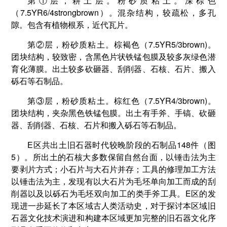
第①层，耕土层。粉砂质粘土。深棕色
（7.5YR6/4strongbrown）。混杂结构，较疏松，多孔
隙。包含有植物根系，近代瓦片。
第②层，粉砂质粘土。棕褐色（7.5YR5/3brown)。
团块结构，较致密，含黑色片状铁锰包膜及较多灰绿色潜
育化薄膜。出土较多砍砸器、刮削器、石核、石片、搬入
砾石等石制品。
第③层，粉砂质粘土。棕红色（7.5YR4/3brown)。
团块结构，夹杂黑色铁锰包膜。出土有手斧、手镐、砍砸
器、刮削器、石核、石片和搬入砾石等石制品。
E区共出土旧石器时代较晚阶段的石制品148件（图
5）。所出土的石核大多数保留自然台面，以锤击法为主
要剥片方式；小石片与大石片并存；工具的修理加工方法
以锤击法为主，发现有以大石片为毛坯单向加工而成的刮
削器以及以砾石为毛坯双向加工的类手斧工具。E区的发
现进一步延长了本区域古人类活动史，对于探讨本区域旧
石器文化技术演进和构建本区域更加完整的旧石器文化序