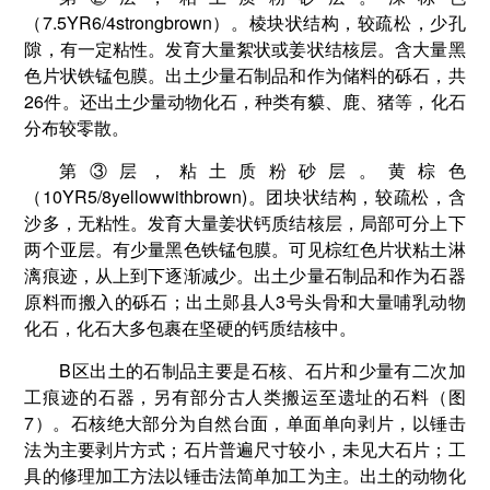
（7.5YR6/4strongbrown）。棱块状结构，较疏松，少孔
隙，有一定粘性。发育大量絮状或姜状结核层。含大量黑
色片状铁锰包膜。出土少量石制品和作为储料的砾石，共
26件。还出土少量动物化石，种类有貘、鹿、猪等，化石
分布较零散。
第③层，粘土质粉砂层。黄棕色
（10YR5/8yellowwithbrown)。团块状结构，较疏松，含
沙多，无粘性。发育大量姜状钙质结核层，局部可分上下
两个亚层。有少量黑色铁锰包膜。可见棕红色片状粘土淋
漓痕迹，从上到下逐渐减少。出土少量石制品和作为石器
原料而搬入的砾石；出土郧县人3号头骨和大量哺乳动物
化石，化石大多包裹在坚硬的钙质结核中。
B区出土的石制品主要是石核、石片和少量有二次加
工痕迹的石器，另有部分古人类搬运至遗址的石料（图
7）。石核绝大部分为自然台面，单面单向剥片，以锤击
法为主要剥片方式；石片普遍尺寸较小，未见大石片；工
具的修理加工方法以锤击法简单加工为主。出土的动物化