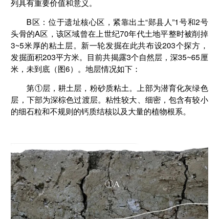
列具有重要价值和意义。
B区：位于遗址核心区，紧靠出土“郧县人”1号和2号
头骨的A区，该区域曾在上世纪70年代土地平整时被削掉
3~5米厚的粘土层。新一轮发掘在此共布设203个探方，
发掘面积203平方米。目前共揭露3个自然层，深35~65厘
米，未到底（图6）。地层情况如下：
第①层，耕土层，粉砂质粘土。上部为潜育化灰绿色
层，下部为深棕色过渡层。粘性较大、细密，包含有较小
的细石粒和不规则的钙质结核以及大量的植物根系。