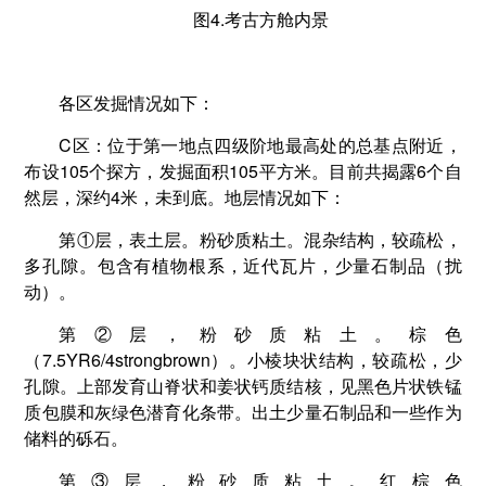
图4.考古方舱内景
各区发掘情况如下：
C区：位于第一地点四级阶地最高处的总基点附近，
布设105个探方，发掘面积105平方米。目前共揭露6个自
然层，深约4米，未到底。地层情况如下：
第①层，表土层。粉砂质粘土。混杂结构，较疏松，
多孔隙。包含有植物根系，近代瓦片，少量石制品（扰
动）。
第②层，粉砂质粘土。棕色
（7.5YR6/4strongbrown）。小棱块状结构，较疏松，少
孔隙。上部发育山脊状和姜状钙质结核，见黑色片状铁锰
质包膜和灰绿色潜育化条带。出土少量石制品和一些作为
储料的砾石。
第③层，粉砂质粘土。红棕色