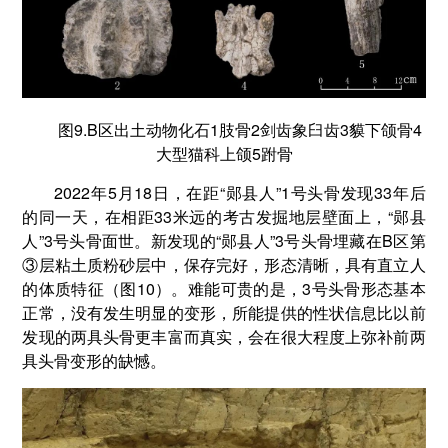
图9.B区出土动物化石1肢骨2剑齿象臼齿3貘下颌骨4
大型猫科上颌5跗骨
2022年5月18日，在距“郧县人”1号头骨发现33年后
的同一天，在相距33米远的考古发掘地层壁面上，“郧县
人”3号头骨面世。新发现的“郧县人”3号头骨埋藏在B区第
③层粘土质粉砂层中，保存完好，形态清晰，具有直立人
的体质特征（图10）。难能可贵的是，3号头骨形态基本
正常，没有发生明显的变形，所能提供的性状信息比以前
发现的两具头骨更丰富而真实，会在很大程度上弥补前两
具头骨变形的缺憾。