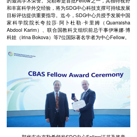
的最高学术荣誉。克勒希是首批Fellow之一，其独特视野
和丰富科学外交经验，将为SDG中心科技支撑可持续发展
目标评估提供重要指导。迄今，SDG中心共授予发展中国
家科学院院长夸拉莎·阿卜杜勒·卡里姆（Quarraisha
Abdool Karim）、联合国教科文组织前总干事伊琳娜·博
科娃（Irina Bokova）等7位国际著名学者为中心Fellow。
郭华东向克勒希颁发SDG中心Fellow证书及奖章