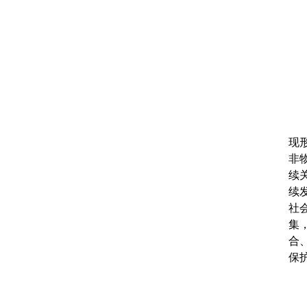
现
非
续
续
社
集
合
保