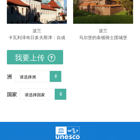
波兰
波兰
卡瓦利泽布日多夫斯津：自成
马尔堡的条顿骑士团城堡
一家的建筑景观朝圣园
我要上传
洲
国家