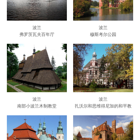
波兰
波兰
弗罗茨瓦夫百年厅
穆斯考尔公园
波兰
波兰
南部小波兰木制教堂
扎沃尔和思维得尼加的和平教
堂