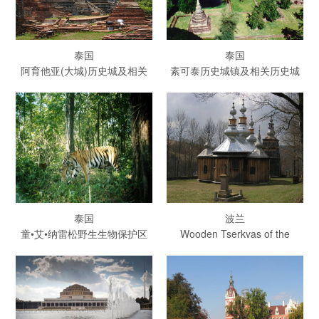
泰国
泰国
阿育他亚(大城)历史城及相关
素可泰历史城镇及相关历史城
城镇
镇
泰国
波兰
童•艾•纳雷松野生生物保护区
Wooden Tserkvas of the
Carpathian Region in Poland
and Ukraine